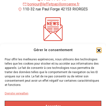
bonjour@leffetpapillonroanne.fr
110-32 rue Paul Forge 42153 RIORGES
*
Pflichtfelder
Gérer le consentement
Geben Sie Ihre E-Mail-Adresse ein, um unseren Newsletter
zu erhalten
Pour offrir les meilleures expériences, nous utilisons des technologies
telles que les cookies pour stocker et/ou accéder aux informations des
appareils. Le fait de consentir à ces technologies nous permettra de
traiter des données telles que le comportement de navigation ou les ID
Wir verwenden mailchimp für den Versand von Newslettern
(Siehe hier ihre
uniques sur ce site. Le fait de ne pas consentir ou de retirer son
Datenschutzerklärung)
. Sie können sich jederzeit abmelden, indem Sie auf den Link in der
consentement peut avoir un effet négatif sur certaines caractéristiques
Fußzeile unserer E-Mails klicken. Für weitere Informationen besuchen Sie bitte
unsere
et fonctions.
Datenschutzerklärung.
Dienste verwalten