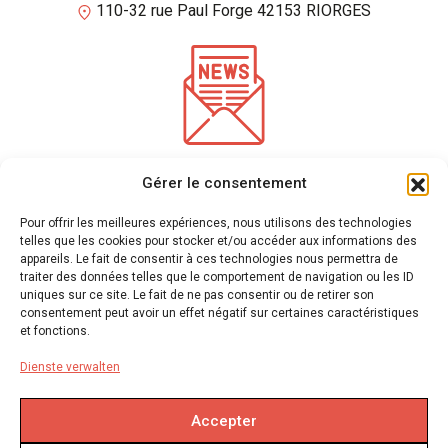
110-32 rue Paul Forge 42153 RIORGES
*
Pflichtfelder
Gérer le consentement
Geben Sie Ihre E-Mail-Adresse ein, um unseren Newsletter
zu erhalten
Pour offrir les meilleures expériences, nous utilisons des technologies
telles que les cookies pour stocker et/ou accéder aux informations des
appareils. Le fait de consentir à ces technologies nous permettra de
traiter des données telles que le comportement de navigation ou les ID
Wir verwenden mailchimp für den Versand von Newslettern
(Siehe hier ihre
uniques sur ce site. Le fait de ne pas consentir ou de retirer son
Datenschutzerklärung)
. Sie können sich jederzeit abmelden, indem Sie auf den Link in der
consentement peut avoir un effet négatif sur certaines caractéristiques
Fußzeile unserer E-Mails klicken. Für weitere Informationen besuchen Sie bitte
unsere
et fonctions.
Datenschutzerklärung.
Dienste verwalten
Accepter