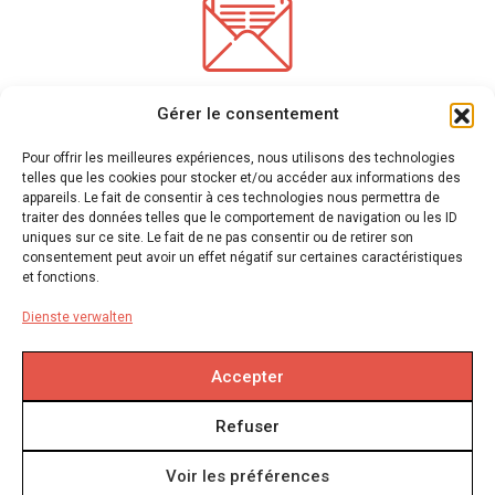
*
Pflichtfelder
Gérer le consentement
Geben Sie Ihre E-Mail-Adresse ein, um unseren Newsletter
zu erhalten
Pour offrir les meilleures expériences, nous utilisons des technologies
telles que les cookies pour stocker et/ou accéder aux informations des
appareils. Le fait de consentir à ces technologies nous permettra de
traiter des données telles que le comportement de navigation ou les ID
Wir verwenden mailchimp für den Versand von Newslettern
(Siehe hier ihre
uniques sur ce site. Le fait de ne pas consentir ou de retirer son
Datenschutzerklärung)
. Sie können sich jederzeit abmelden, indem Sie auf den Link in der
consentement peut avoir un effet négatif sur certaines caractéristiques
Fußzeile unserer E-Mails klicken. Für weitere Informationen besuchen Sie bitte
unsere
et fonctions.
Datenschutzerklärung.
Dienste verwalten
Accepter
Rechtliche Hinweise
Refuser
Erstattungs- und Rückgabepolitik
Datenschutzerklärung
Voir les préférences
Cookie Policy (DE)