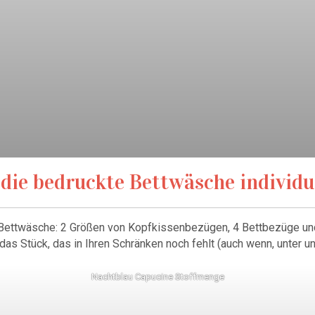
 die bedruckte Bettwäsche individu
Bettwäsche: 2 Größen von Kopfkissenbezügen, 4 Bettbezüge und 
as Stück, das in Ihren Schränken noch fehlt (auch wenn, unter uns
Nachtblau Capucine Stoffmenge