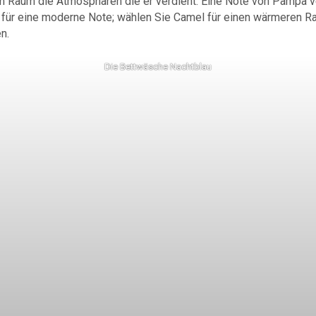
m Raum die Atmosphären die er verdient. Eine Note von Pampa v
für eine moderne Note; wählen Sie Camel für einen wärmeren Rau
n.
Die Bettwäsche Nachtblau