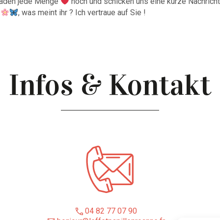
 laden jede Menge
hoch und schicken uns eine kurze Nachricht
:
, was meint ihr ? Ich vertraue auf Sie !
Infos & Kontakt
04 82 77 07 90