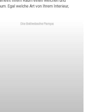
erleiht Ihrem Raum einen weichen und
m. Egal welche Art von Ihrem Interieur,
Die Bettwäsche Pampa