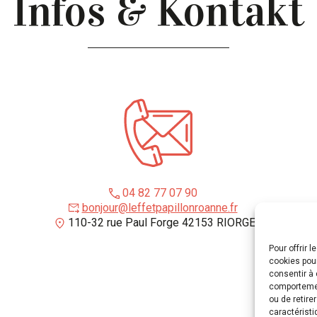
Infos & Kontakt
04 82 77 07 90
bonjour@leffetpapillonroanne.fr
110-32 rue Paul Forge 42153 RIORGES
Pour offrir 
cookies pour
consentir à 
comportement
ou de retire
caractéristi