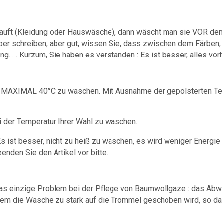
uft (Kleidung oder Hauswäsche), dann wäscht man sie VOR dem G
über schreiben, aber gut, wissen Sie, dass zwischen dem Färben
g. . . Kurzum, Sie haben es verstanden : Es ist besser, alles vo
 MAXIMAL 40°C zu waschen. Mit Ausnahme der gepolsterten Tei
ei der Temperatur Ihrer Wahl zu waschen.
 ist besser, nicht zu heiß zu waschen, es wird weniger Energie ve
enden Sie den Artikel vor bitte.
t das einzige Problem bei der Pflege von Baumwollgaze : das Abwis
dem die Wäsche zu stark auf die Trommel geschoben wird, so d