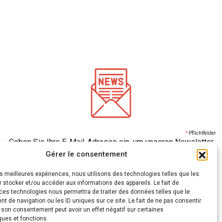
*
Pflichtfelder
Geben Sie Ihre E-Mail-Adresse ein, um unseren Newsletter
zu erhalten
Gérer le consentement
les meilleures expériences, nous utilisons des technologies telles que les
 stocker et/ou accéder aux informations des appareils. Le fait de
Wir verwenden mailchimp für den Versand von Newslettern
(Siehe hier ihre
ces technologies nous permettra de traiter des données telles que le
Datenschutzerklärung)
. Sie können sich jederzeit abmelden, indem Sie auf den Link in der
 de navigation ou les ID uniques sur ce site. Le fait de ne pas consentir
Fußzeile unserer E-Mails klicken. Für weitere Informationen besuchen Sie bitte
unsere
r son consentement peut avoir un effet négatif sur certaines
Datenschutzerklärung.
ques et fonctions.