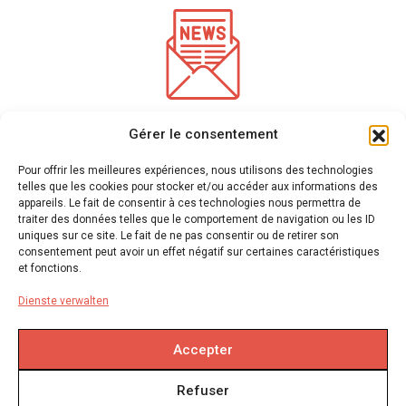
*
Pflichtfelder
Gérer le consentement
Geben Sie Ihre E-Mail-Adresse ein, um unseren Newsletter
zu erhalten
Pour offrir les meilleures expériences, nous utilisons des technologies
telles que les cookies pour stocker et/ou accéder aux informations des
appareils. Le fait de consentir à ces technologies nous permettra de
traiter des données telles que le comportement de navigation ou les ID
Wir verwenden mailchimp für den Versand von Newslettern
(Siehe hier ihre
uniques sur ce site. Le fait de ne pas consentir ou de retirer son
Datenschutzerklärung)
. Sie können sich jederzeit abmelden, indem Sie auf den Link in der
consentement peut avoir un effet négatif sur certaines caractéristiques
Fußzeile unserer E-Mails klicken. Für weitere Informationen besuchen Sie bitte
unsere
et fonctions.
Datenschutzerklärung.
Dienste verwalten
Accepter
Rechtliche Hinweise
Refuser
Erstattungs- und Rückgabepolitik