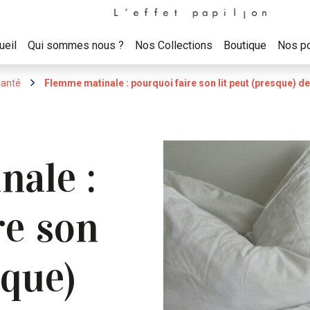
ueil
Qui sommes nous ?
Nos Collections
Boutique
Nos po
santé
Flemme matinale : pourquoi faire son lit peut (presque) dev
ale :
re son
sque)