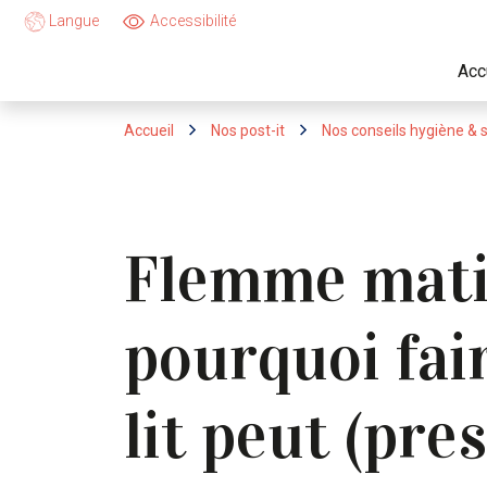
Langue
Accessibilité
Acc
Accueil
Nos post-it
Nos conseils hygiène & 
Flemme matin
pourquoi fai
lit peut (pre