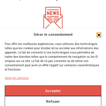
Gérer le consentement
*
champs requis
Entrez votre adresse e-mail pour recevoir notre newsletter
Pour offrir les meilleures expériences, nous utilisons des technologies
telles que les cookies pour stocker et/ou accéder aux informations des
appareils. Le fait de consentir à ces technologies nous permettra de
traiter des données telles que le comportement de navigation ou les ID
Nous utilisons mailchimp pour l'envoi de newsletter
(voir ici leur politique de
uniques sur ce site. Le fait de ne pas consentir ou de retirer son
confidentialité)
. Vous pouvez vous désinscrire à tout moment en cliquant sur le lien en pied
consentement peut avoir un effet négatif sur certaines caractéristiques
de page de nos emails. Pour plus d'informations veuillez visiter
notre politique de
et fonctions.
confidentialité.
Gérer les services
Accepter
Mentions légales
Refuser
Politique en matière de remboursements et de retours