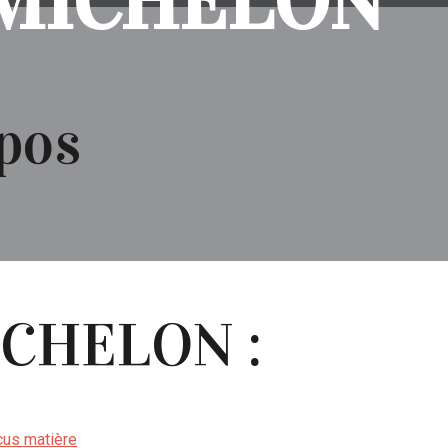
MICHELON
pos
MICHELON :
cus matière