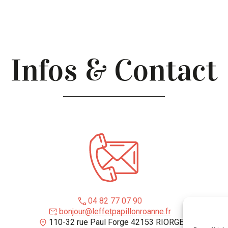
Infos & Contact
04 82 77 07 90
bonjour@leffetpapillonroanne.fr
110-32 rue Paul Forge 42153 RIORGES