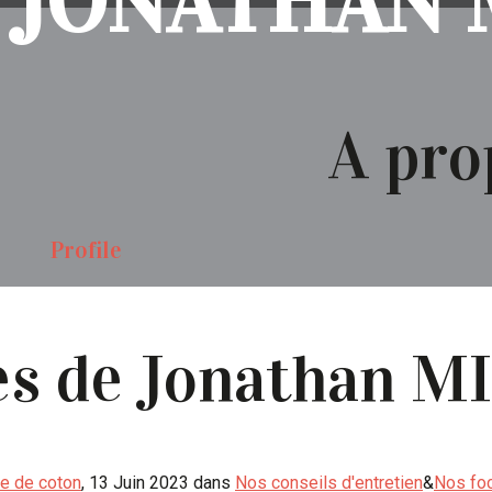
JONATHAN 
A pro
Profile
les de Jonathan 
aze de coton
, 13 Juin 2023 dans
Nos conseils d'entretien
&
Nos fo